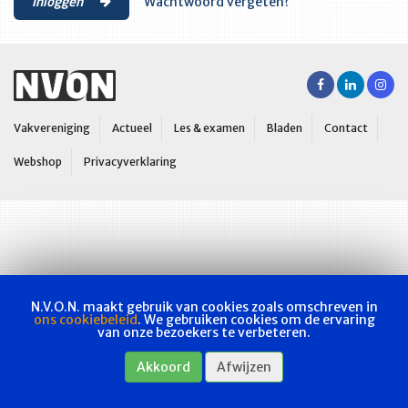
Inloggen
Wachtwoord vergeten?
Vakvereniging
Actueel
Les & examen
Bladen
Contact
Webshop
Privacyverklaring
N.V.O.N. maakt gebruik van cookies zoals omschreven in
ons cookiebeleid
. We gebruiken cookies om de ervaring
van onze bezoekers te verbeteren.
Akkoord
Afwijzen