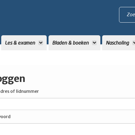
Zoe
Les & examen
Bladen & boeken
Nascholing
oggen
dres of lidnummer
oord