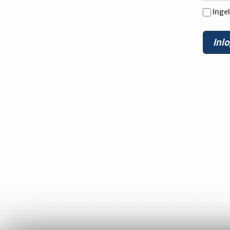
Ingel
Inl