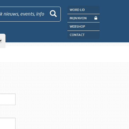
WORD LID
k nieuws, events, info
MIJN NVON
WEBSHOP
CONTACT