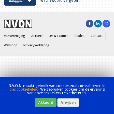
Inloggen
Wachtwoord vergeten?
Vakvereniging
Actueel
Les & examen
Bladen
Contact
Webshop
Privacyverklaring
N.V.O.N. maakt gebruik van cookies zoals omschreven in
ons cookiebeleid
. We gebruiken cookies om de ervaring
van onze bezoekers te verbeteren.
Akkoord
Afwijzen